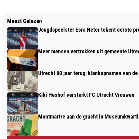
Vorig artikel
Meest Gelezen
STEEKPARTIJ IN HET MOREELSEPARK
Jeugdspeelster Esra Neter tekent eerste pro
Meer mensen vertrokken uit gemeente Utre
Utrecht 60 jaar terug: klankopnamen van d
Kiki Heshof versterkt FC Utrecht Vrouwen
Montmartre aan de gracht in Museumkwarti