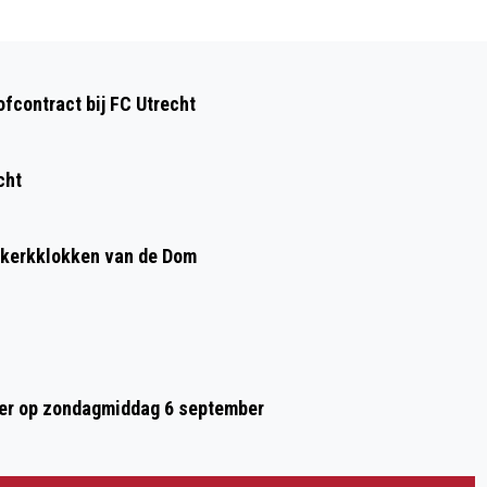
Volgend artikel
57 MANNEN VERVOLGD VOOR RELLEN FC
fcontract bij FC Utrecht
UTRECHT – GO AHEAD EAGLES
cht
e kerkklokken van de Dom
er op zondagmiddag 6 september