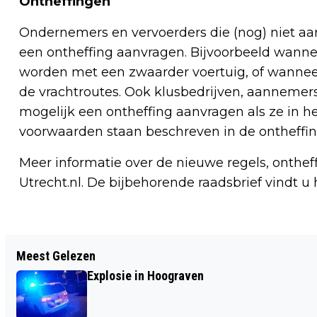
Ontheffingen
Ondernemers en vervoerders die (nog) niet a
een ontheffing aanvragen. Bijvoorbeeld wanne
worden met een zwaarder voertuig, of wanne
de vrachtroutes. Ook klusbedrijven, aannemer
mogelijk een ontheffing aanvragen als ze in he
voorwaarden staan beschreven in de ontheffi
Meer informatie over de nieuwe regels, onthef
Utrecht.nl. De bijbehorende raadsbrief vindt u 
Vorig artikel
Meest Gelezen
OM EIST IN HOGER BEROEP 11 JAAR
Explosie in Hoograven
CEL TEGEN MOEDER VOOR POGING
MOORD OP DOCHTERTJE