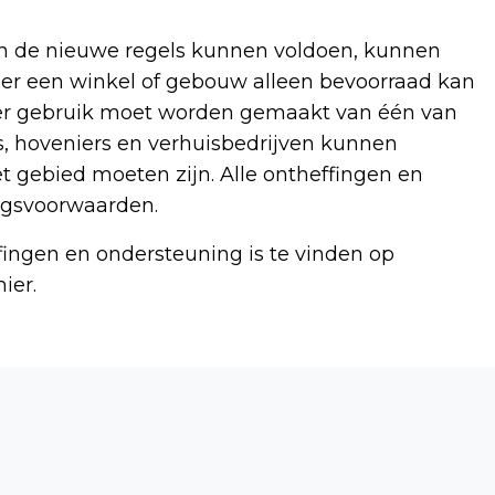
an de nieuwe regels kunnen voldoen, kunnen
er een winkel of gebouw alleen bevoorraad kan
er gebruik moet worden gemaakt van één van
s, hoveniers en verhuisbedrijven kunnen
t gebied moeten zijn. Alle ontheffingen en
ngsvoorwaarden.
fingen en ondersteuning is te vinden op
hier.
Volgend artikel
UTRECHTS STEDELIJK GYMNASIUM
TWEEDE OP NK DEBATTEREN