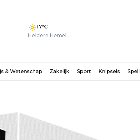
17
°C
Heldere Hemel
keer in binnenstad
js & Wetenschap
Zakelijk
Sport
Knipsels
Spell