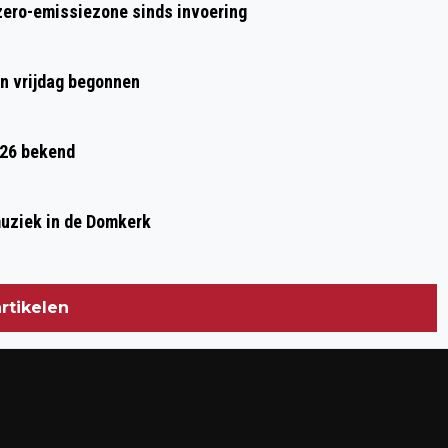
zero-emissiezone sinds invoering
en vrijdag begonnen
026 bekend
muziek in de Domkerk
rtikelen