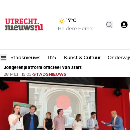
17
°C
Heldere Hemel
Stadsnieuws
112
Kunst & Cultuur
Onderwij
▼
Jongerenplatform officieel van start
28 MEI , 15:05
•
STADSNIEUWS