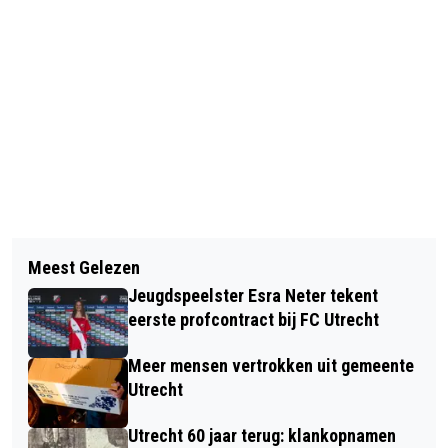
Vorig artikel
Volgend artikel
BEDRUKTE PAPIEREN DRAAGTASSEN
Meest Gelezen
FORMATIE GAAT ALLEEN VERDER
GEVEN UTRECHTSE ONDERNEMERS
Jeugdspeelster Esra Neter tekent
MET GROENLINKS-PVDA EN D66
EXTRA ZICHTBAARHEID
eerste profcontract bij FC Utrecht
Meer mensen vertrokken uit gemeente
Utrecht
Utrecht 60 jaar terug: klankopnamen