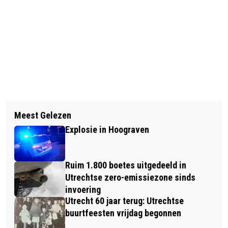
Vorig artikel
Volgend artikel
OPENBARE EXCUSES VAN USC VOOR
Meest Gelezen
POLITIE ZOEKT DADERS DIEFSTAL
‘BANGALIJST’ GEPUBLICEERD
Explosie in Hoograven
MET GEWELD OP DALTONLAAN
Ruim 1.800 boetes uitgedeeld in
Utrechtse zero-emissiezone sinds
invoering
Utrecht 60 jaar terug: Utrechtse
buurtfeesten vrijdag begonnen