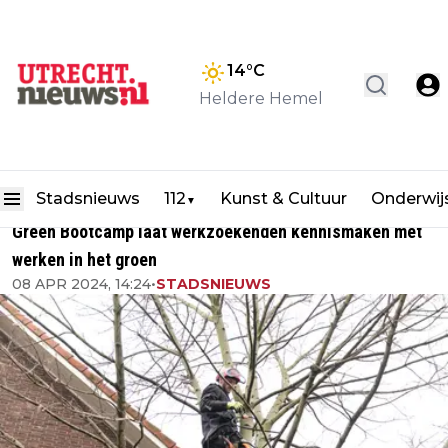
14
°C
Heldere Hemel
Stadsnieuws
112
Kunst & Cultuur
Onderwij
▼
Green Bootcamp laat werkzoekenden kennismaken met
werken in het groen
08 APR 2024, 14:24
•
STADSNIEUWS