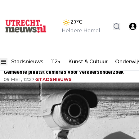
27
°C
Heldere Hemel
Stadsnieuws
112
Kunst & Cultuur
Onderwij
▼
Gemeente plaatst camera’s voor verkeersonderzoek
09 MEI , 12:27
•
STADSNIEUWS