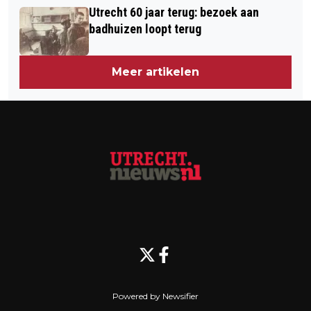
TERUGKOMEN
Utrecht 60 jaar terug: bezoek aan
VOORTAAN VIA ESPN LIVE TE ZIEN
badhuizen loopt terug
BIJ ZIGGO
Meer artikelen
Powered by Newsifier