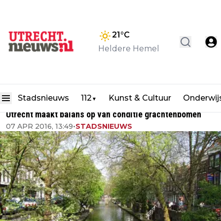
21
°C
Heldere Hemel
Stadsnieuws
112
Kunst & Cultuur
Onderwij
▼
Utrecht maakt balans op van conditie grachtenbomen
07 APR 2016, 13:49
•
STADSNIEUWS