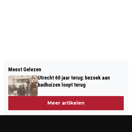
Vorig artikel
Volgend artikel
POLITIEK WIL OEFENVELD VOOR
Meest Gelezen
NOBELPRIJSWINNAAR MOHAMMAD
PROFESSIONELE DRONES
Utrecht 60 jaar terug: bezoek aan
YUNUS NAAR UTRECHT
badhuizen loopt terug
Meer artikelen