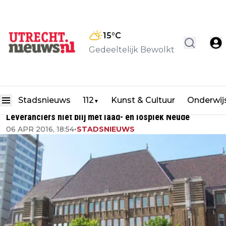
15
°C
Gedeeltelijk Bewolkt
Stadsnieuws
112
Kunst & Cultuur
Onderwij
▼
Leveranciers niet blij met laad- en losplek Neude
06 APR 2016, 18:54
•
STADSNIEUWS