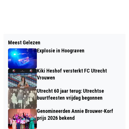
Meest Gelezen
Explosie in Hoograven
Kiki Heshof versterkt FC Utrecht
Vrouwen
Utrecht 60 jaar terug: Utrechtse
buurtfeesten vrijdag begonnen
Genomineerden Annie Brouwer-Korf
prijs 2026 bekend