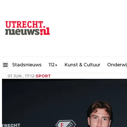
FC Utrecht versterkt zich me
Stadsnieuws
112
Kunst & Cultuur
Onderwi
▼
01 JUN , 17:12
•
SPORT