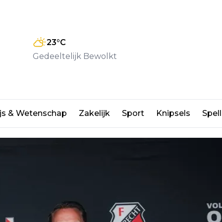
23
°C
Gedeeltelijk Bewolkt
t Jamie Schuldes
js & Wetenschap
Zakelijk
Sport
Knipsels
Spell