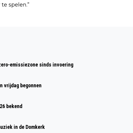
 te spelen.”
Volgend artikel
NEDERLANDS FILM FESTIVAL 2026
OPENT MET DOWNTOWN VAN MICHIEL
VAN ERP
zero-emissiezone sinds invoering
en vrijdag begonnen
026 bekend
muziek in de Domkerk