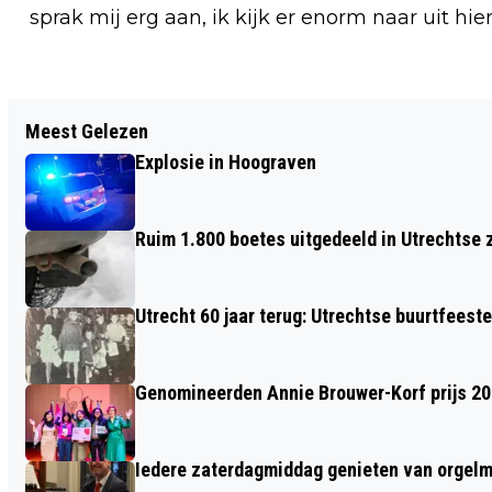
sprak mij erg aan, ik kijk er enorm naar uit hier
Vorig artikel
Meest Gelezen
NIEUWE 30-KILOMETERBORDEN VANAF 1
Explosie in Hoograven
JUNI ZICHTBAAR IN UTRECHTSE
STRATEN
Ruim 1.800 boetes uitgedeeld in Utrechtse 
Utrecht 60 jaar terug: Utrechtse buurtfeest
Genomineerden Annie Brouwer-Korf prijs 2
Iedere zaterdagmiddag genieten van orgel