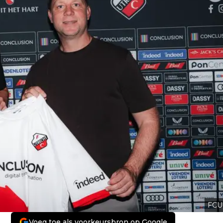
FCU
Voeg toe als voorkeursbron op Google