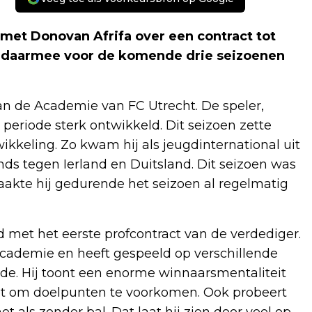
met Donovan Afrifa over een contract tot
gt daarmee voor de komende drie seizoenen
van de Academie van FC Utrecht. De speler,
 periode sterk ontwikkeld. Dit seizoen zette
wikkeling. Zo kwam hij als jeugdinternational uit
nds tegen Ierland en Duitsland. Dit seizoen was
maakte hij gedurende het seizoen al regelmatig
 met het eerste profcontract van de verdediger.
cademie en heeft gespeeld op verschillende
de. Hij toont een enorme winnaarsmentaliteit
doet om doelpunten te voorkomen. Ook probeert
et als zonder bal. Dat laat hij zien door veel op