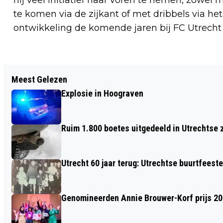
te komen via de zijkant of met dribbels via het 
ontwikkeling de komende jaren bij FC Utrecht 
Vorig artikel
Meest Gelezen
JONGE MAKERS BRENGEN
Explosie in Hoograven
MAATSCHAPPELIJKE THEMA’S TOT
LEVEN TIJDENS EXPO ‘BEYOND THE
Ruim 1.800 boetes uitgedeeld in Utrechtse 
FRAME' IN RAUM
Utrecht 60 jaar terug: Utrechtse buurtfeest
Genomineerden Annie Brouwer-Korf prijs 2