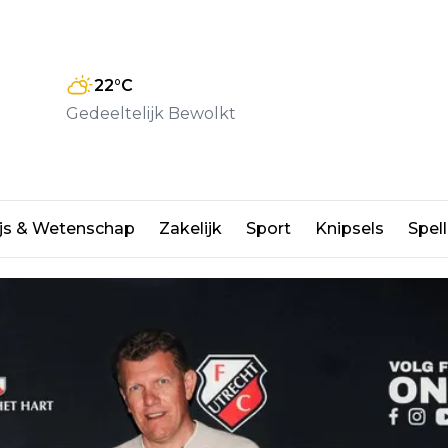
22
°C
Gedeeltelijk Bewolkt
profcontract bij FC Utrecht
js & Wetenschap
Zakelijk
Sport
Knipsels
Spell