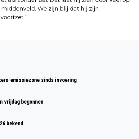
middenveld. We zijn blij dat hij zijn
voortzet.”
Volgend artikel
KEIZER EN KEIZERIN VAN JAPAN
BEZOEKEN PRINSES MÁXIMA CENTRUM
zero-emissiezone sinds invoering
en vrijdag begonnen
026 bekend