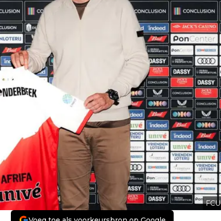
FCU
Voeg toe als voorkeursbron op Google