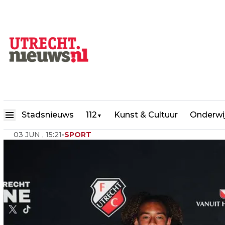
Donovan Afrifa tekent eerste 
Stadsnieuws
112
Kunst & Cultuur
Onderwi
▼
03 JUN , 15:21
•
SPORT