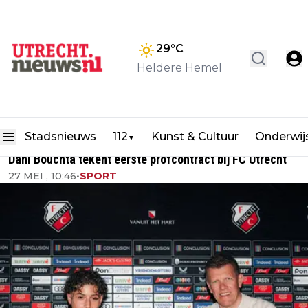
29
°C
Heldere Hemel
Stadsnieuws
112
Kunst & Cultuur
Onderwij
▼
Dani Bouchta tekent eerste profcontract bij FC Utrecht
27 MEI , 10:46
•
SPORT