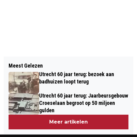
Vorig artikel
Volgend artikel
GECOMBINEERDE AANPAK VOOR
Meest Gelezen
HOGESCHOOL UTRECHT ONTWIKKELT
NIEUWKOMERS VERSNELT TOEGANG
Utrecht 60 jaar terug: bezoek aan
GRATIS AI-COACH VOOR
TOT WERK
badhuizen loopt terug
PRESENTATIES
Utrecht 60 jaar terug: Jaarbeursgebouw
Croeselaan begroot op 50 miljoen
gulden
Meer artikelen