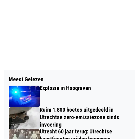
Vorig artikel
Volgend artikel
WONINGBOUW OP HOEK
Meest Gelezen
AMSTERDAMSESTRAATWEG KRIJGT
PARKZICHTLAAN EN UTRECHTSEWEG
Explosie in Hoograven
NIEUW BESTEMMINGSPLAN
Ruim 1.800 boetes uitgedeeld in
Utrechtse zero-emissiezone sinds
invoering
Utrecht 60 jaar terug: Utrechtse
buurtfeesten vrijdag begonnen