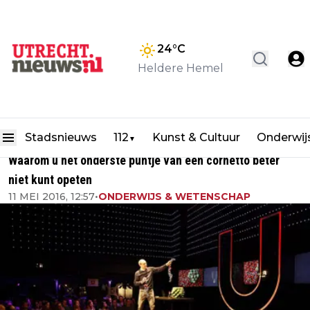
24
°C
Heldere Hemel
Stadsnieuws
112
Kunst & Cultuur
Onderwij
▼
Waarom u het onderste puntje van een cornetto beter
niet kunt opeten
11 MEI 2016, 12:57
•
ONDERWIJS & WETENSCHAP