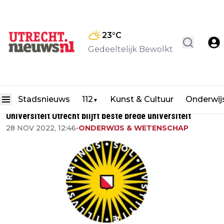
23
°C
Gedeeltelijk Bewolkt
Stadsnieuws
112
Kunst & Cultuur
Onderwij
▼
Universiteit Utrecht blijft beste brede universiteit
28 NOV 2022, 12:46
•
ONDERWIJS & WETENSCHAP