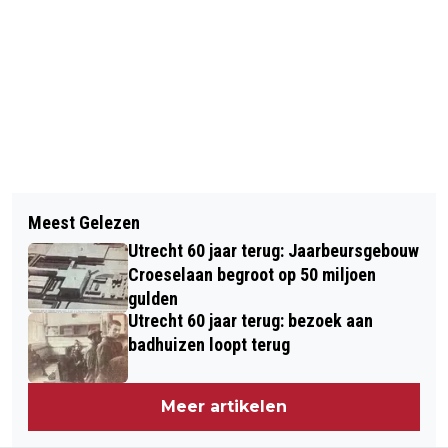
Vorig artikel
Volgend artikel
GEMEENTE EN SCHOOLBESTUREN
Meest Gelezen
SPEL VAN HKU-STUDENTEN
WILLEN ALLE SCHOOLGEBOUWEN
Utrecht 60 jaar terug: Jaarbeursgebouw
GENOMINEERD VOOR MEDISCHE
AARDGASVRIJE MAKEN
Croeselaan begroot op 50 miljoen
COMMUNICATIEPRIJS
gulden
Utrecht 60 jaar terug: bezoek aan
badhuizen loopt terug
Meer artikelen