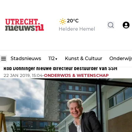
20
°C
Heldere Hemel
Stadsnieuws
112
Kunst & Cultuur
Onderwij
▼
Rob Donninger nieuwe directeur bestuurder van SSH
22 JAN 2019, 15:04
•
ONDERWIJS & WETENSCHAP