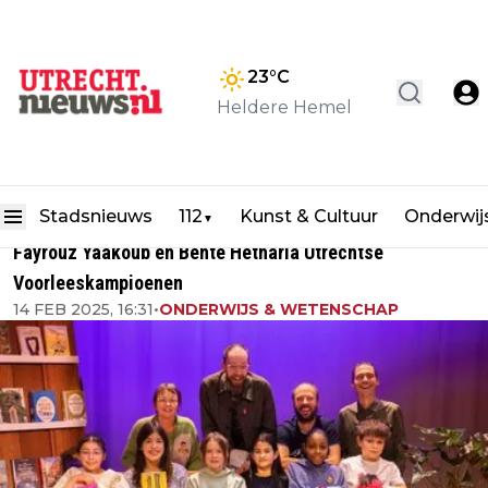
23
°C
Heldere Hemel
Stadsnieuws
112
Kunst & Cultuur
Onderwij
▼
Fayrouz Yaakoub en Bente Hetharia Utrechtse
Voorleeskampioenen
14 FEB 2025, 16:31
•
ONDERWIJS & WETENSCHAP