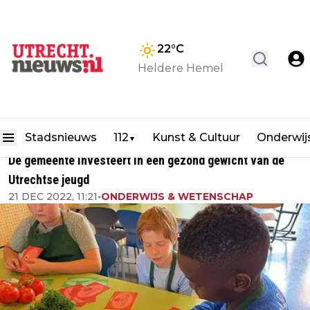
22
°C
Heldere Hemel
Stadsnieuws
112
Kunst & Cultuur
Onderwij
▼
De gemeente investeert in een gezond gewicht van de
Utrechtse jeugd
21 DEC 2022, 11:21
•
ONDERWIJS & WETENSCHAP