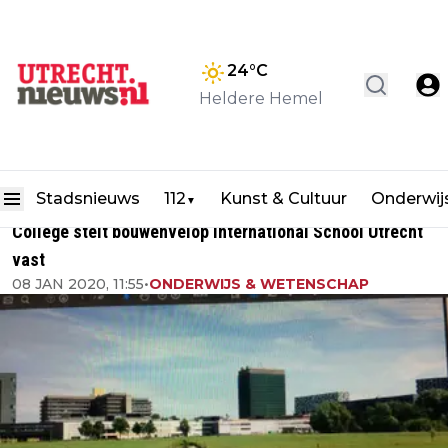
24
°C
Heldere Hemel
Stadsnieuws
112
Kunst & Cultuur
Onderwij
▼
College stelt bouwenvelop International School Utrecht
vast
08 JAN 2020, 11:55
•
ONDERWIJS & WETENSCHAP