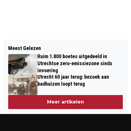
Vorig artikel
Volgend artikel
TAMI GROENENDIJK JAAR LANGER
Meest Gelezen
468 OPTREDENS VERSPREID OVER 165
BIJ FC UTRECHT VROUWEN
Ruim 1.800 boetes uitgedeeld in
TUINEN TIJDENS GLUREN BIJ DE
Utrechtse zero-emissiezone sinds
BUREN
invoering
Utrecht 60 jaar terug: bezoek aan
badhuizen loopt terug
Meer artikelen