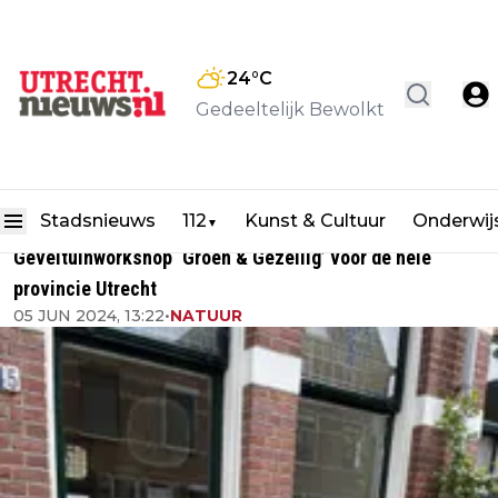
24
°C
Gedeeltelijk Bewolkt
Stadsnieuws
112
Kunst & Cultuur
Onderwij
▼
Geveltuinworkshop ‘Groen & Gezellig’ voor de hele
provincie Utrecht
05 JUN 2024, 13:22
•
NATUUR