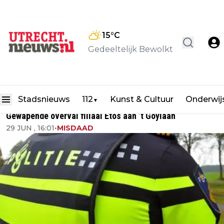
15
°C
Gedeeltelijk Bewolkt
Stadsnieuws
112
Kunst & Cultuur
Onderwij
▼
Gewapende overval filiaal Etos aan ’t Goylaan
29 JUN , 16:01
•
MISDAAD