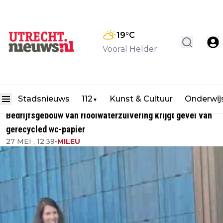
19
°C
Vooral Helder
Stadsnieuws
112
Kunst & Cultuur
Onderwij
▼
Bedrijfsgebouw van rioolwaterzuivering krijgt gevel van
gerecycled wc-papier
27 MEI , 12:39
•
MILEU