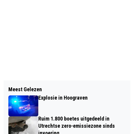
Vorig artikel
Volgend artikel
AFROVIBES FESTIVAL 2024: 8 TOT EN
Meest Gelezen
VIER NIEUWE TIJDELIJKE
MET 12 OKTOBER IN UTRECHT
Explosie in Hoograven
KUNSTWERKEN IN
WERKSPOORKWARTIER
Ruim 1.800 boetes uitgedeeld in
Utrechtse zero-emissiezone sinds
invoering