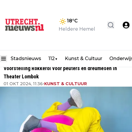
18
°C
Heldere Hemel
Stadsnieuws
112
Kunst & Cultuur
Onderwij
▼
Voorstelling Rokkerol voor peuters en dreumesen in
Theater Lombok
01 OKT 2024, 11:36
•
KUNST & CULTUUR