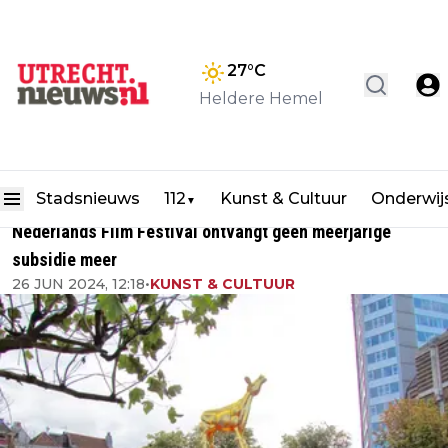
27
°C
Heldere Hemel
Stadsnieuws
112
Kunst & Cultuur
Onderwij
▼
Nederlands Film Festival ontvangt geen meerjarige
subsidie meer
26 JUN 2024, 12:18
•
KUNST & CULTUUR