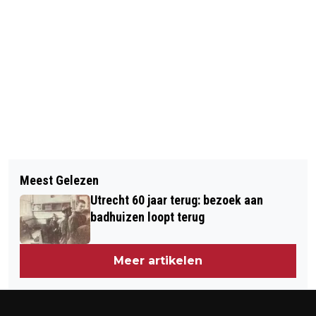
Vorig artikel
Volgend artikel
HUIS VAN MIEN WORDT OPGEKNAPT
Meest Gelezen
UNIVERSITEIT UTRECHT DOET
Utrecht 60 jaar terug: bezoek aan
AANGIFTE VAN BEKLADDINGEN
badhuizen loopt terug
Meer artikelen