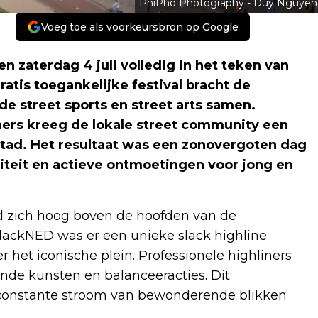
PhiPho Photography - Duy Nguyen
Voeg toe als voorkeursbron op Google
n zaterdag 4 juli volledig in het teken van
atis toegankelijke festival bracht de
de street sports en street arts samen.
ers kreeg de lokale street community een
tad. Het resultaat was een zonovergoten dag
teit en actieve ontmoetingen voor jong en
d zich hoog boven de hoofden van de
ackNED was er een unieke slack highline
het iconische plein. Professionele highliners
de kunsten en balanceeracties. Dit
onstante stroom van bewonderende blikken