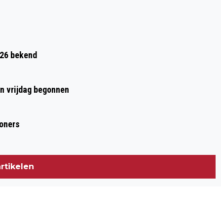
026 bekend
en vrijdag begonnen
woners
rtikelen