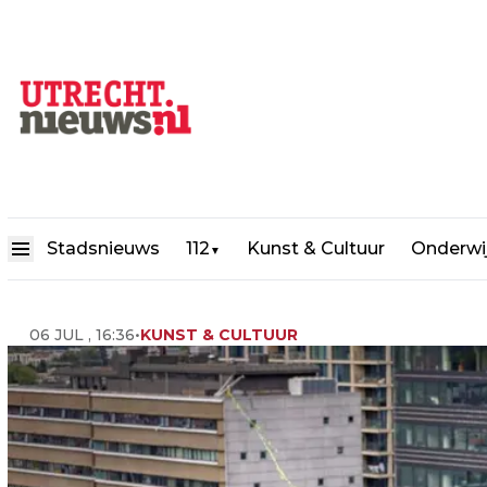
Jaarbeursplein als bruisend 
Stadsnieuws
112
Kunst & Cultuur
Onderwi
▼
06 JUL , 16:36
•
KUNST & CULTUUR