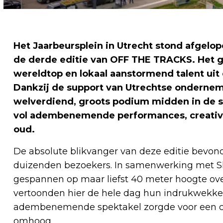
Het Jaarbeursplein in Utrecht stond afgelope
de derde editie van OFF THE TRACKS. Het gr
wereldtop en lokaal aanstormend talent uit 
Dankzij de support van Utrechtse ondernem
welverdiend, groots podium midden in de s
vol adembenemende performances, creativi
oud.
De absolute blikvanger van deze editie bevon
duizenden bezoekers. In samenwerking met Sl
gespannen op maar liefst 40 meter hoogte over 
vertoonden hier de hele dag hun indrukwekken
adembenemende spektakel zorgde voor een c
omhoog.