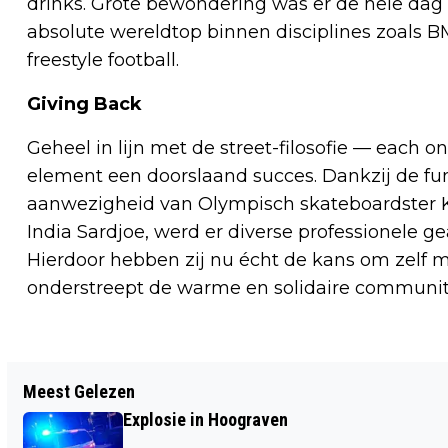
drinks. Grote bewondering was er de hele dag
absolute wereldtop binnen disciplines zoals BMX
freestyle football.
Giving Back
Geheel in lijn met de street-filosofie — each o
element een doorslaand succes. Dankzij de f
aanwezigheid van Olympisch skateboardster 
India Sardjoe, werd er diverse professionele g
Hierdoor hebben zij nu écht de kans om zelf m
onderstreept de warme en solidaire community
Vorig artikel
Meest Gelezen
VERNIELINGEN EN GEWELD NA
Explosie in Hoograven
WEDSTRIJD MAROKKO - CANADA