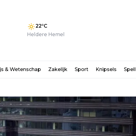
22
°C
Heldere Hemel
epicentrum van street culture
js & Wetenschap
Zakelijk
Sport
Knipsels
Spell