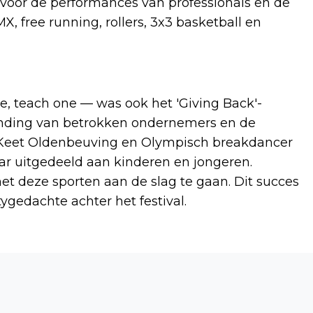
 voor de performances van professionals en de
, free running, rollers, 3x3 basketball en
ne, teach one — was ook het 'Giving Back'-
unding van betrokken ondernemers en de
Keet Oldenbeuving en Olympisch breakdancer
ear uitgedeeld aan kinderen en jongeren.
et deze sporten aan de slag te gaan. Dit succes
gedachte achter het festival.
Volgend artikel
CULTUUR19 PRESENTEERT PROGRAMMA
LEIDSCHE RIJN FESTIVAL