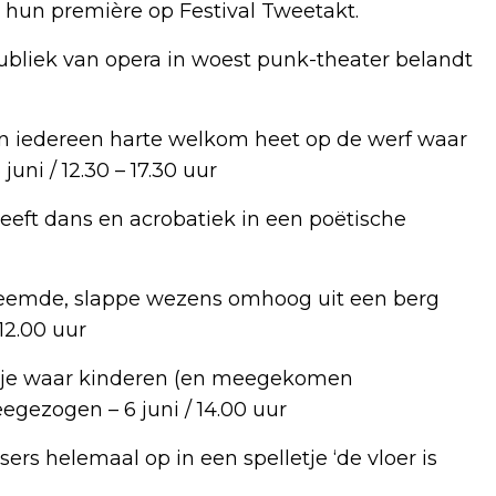
en hun première op Festival Tweetakt.
bliek van opera in woest punk-theater belandt
 iedereen harte welkom heet op de werf waar
ni / 12.30 – 17.30 uur
eft dans en acrobatiek in een poëtische
 vreemde, slappe wezens omhoog uit een berg
12.00 uur
tje waar kinderen (en meegekomen
gezogen – 6 juni / 14.00 uur
ers helemaal op in een spelletje ‘de vloer is