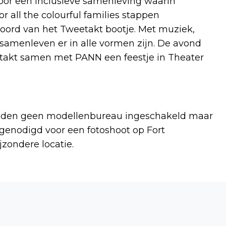
voor een inclusieve samenleving waarin
r all the colourful families stappen
ord van het Tweetakt bootje. Met muziek,
en samenleven er in alle vormen zijn. De avond
etakt samen met PANN een feestje in Theater
elden geen modellenbureau ingeschakeld maar
genodigd voor een fotoshoot op Fort
zondere locatie.
Volgend artikel
GROOTSCHALIG WITWASONDERZOEK
UTRECHT