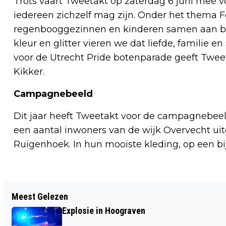
Trots vaart Tweetakt op zaterdag 6 juni mee 
iedereen zichzelf mag zijn. Onder het thema Fo
regenbooggezinnen en kinderen samen aan bo
kleur en glitter vieren we dat liefde, familie 
voor de Utrecht Pride botenparade geeft Twe
Kikker.
Campagnebeeld
Dit jaar heeft Tweetakt voor de campagnebe
een aantal inwoners van de wijk Overvecht uit
Ruigenhoek. In hun mooiste kleding, op een bij
Vorig artikel
Meest Gelezen
FORMATIE GAAT ALLEEN VERDER MET
Explosie in Hoograven
GROENLINKS-PVDA EN D66