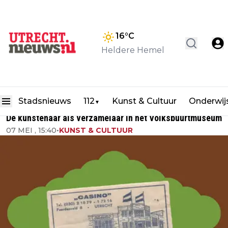
16
°C
Heldere Hemel
Stadsnieuws
112
Kunst & Cultuur
Onderwij
▼
De kunstenaar als verzamelaar in het Volksbuurtmuseum
07 MEI , 15:40
•
KUNST & CULTUUR