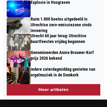
Explosie in Hoograven
UTRECHTSE ERFGOEDPRIJS 2026
DATACENTRUM IN ALMERE
Ruim 1.800 boetes uitgedeeld in
Utrechtse zero-emissiezone sinds
invoering
Utrecht 60 jaar terug: Utrechtse
buurtfeesten vrijdag begonnen
Genomineerden Annie Brouwer-Korf
prijs 2026 bekend
Iedere zaterdagmiddag genieten van
orgelmuziek in de Domkerk
Meer artikelen