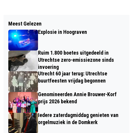
Vorig artikel
Volgend artikel
DE MOOISTE KERSTSTAL VAN
Meest Gelezen
RAADSLEDEN VRAGEN OM
NEDERLAND IS WEER BIJNA TE ZIEN
Explosie in Hoograven
FATBIKEVERBOD
Ruim 1.800 boetes uitgedeeld in
Utrechtse zero-emissiezone sinds
invoering
Utrecht 60 jaar terug: Utrechtse
buurtfeesten vrijdag begonnen
Genomineerden Annie Brouwer-Korf
prijs 2026 bekend
Iedere zaterdagmiddag genieten van
orgelmuziek in de Domkerk