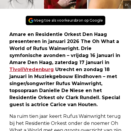
PC
Voeg toe als voorkeursbron op Google
Amare en Residentie Orkest Den Haag
presenteren in januari 2026 The Oh What a
World of Rufus Wainwright. Drie
symfonische avonden – vrijdag 16 januari in
Amare Den Haag, zaterdag 17 januari in
TivoliVredenburg
Utrecht en zondag 18
januari in Muziekgebouw Eindhoven – met
singer/songwriter Rufus Wainwright,
topsopraan Danielle De Niese en het
Residentie Orkest olv Clark Rundell. Special
guest is actrice Carice van Houten.
Na ruim tien jaar keert Rufus Wainwright terug
bij het Residentie Orkest onder de noemer Oh
What a World met een groots overzicht van zijn