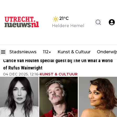
21
°C
Heldere Hemel
Stadsnieuws
112
Kunst & Cultuur
Onderwij
▼
Carice van Houten special guest bij The Oh What a World
of Rufus Wainwright
04 DEC 2025, 12:16
•
KUNST & CULTUUR