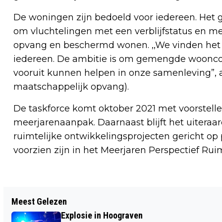
De woningen zijn bedoeld voor iedereen. Het 
om vluchtelingen met een verblijfstatus en m
opvang en beschermd wonen. ,,We vinden het a
iedereen. De ambitie is om gemengde wooncon
vooruit kunnen helpen in onze samenleving”,
maatschappelijk opvang).
De taskforce komt oktober 2021 met voorstelle
meerjarenaanpak. Daarnaast blijft het uiteraar
ruimtelijke ontwikkelingsprojecten gericht o
voorzien zijn in het Meerjaren Perspectief Rui
Vorig artikel
Meest Gelezen
GROENLINKS PLEIT VOOR
Explosie in Hoograven