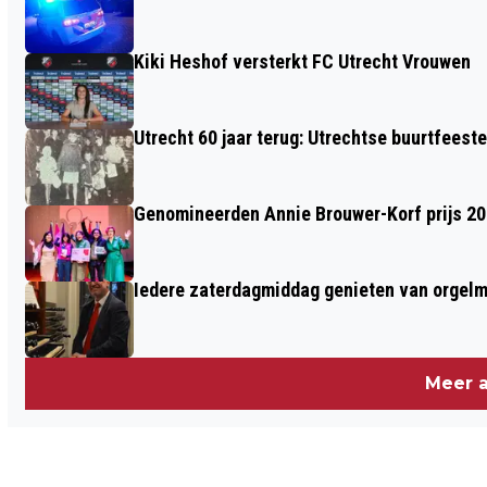
MAXIMUMSNELHEID VAN 15 KM/U IN
WOONSTRATEN
Kiki Heshof versterkt FC Utrecht Vrouwen
Utrecht 60 jaar terug: Utrechtse buurtfeest
Genomineerden Annie Brouwer-Korf prijs 2
Iedere zaterdagmiddag genieten van orgel
Meer a