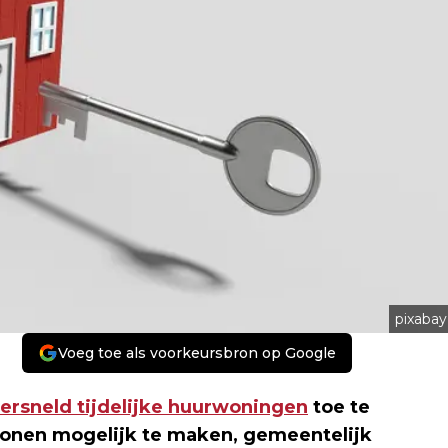
pixabay
Voeg toe als voorkeursbron op Google
ersneld tijdelijke huurwoningen
toe te
wonen mogelijk te maken, gemeentelijk