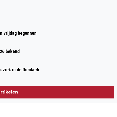
HAARZUILENS
en vrijdag begonnen
026 bekend
muziek in de Domkerk
rtikelen