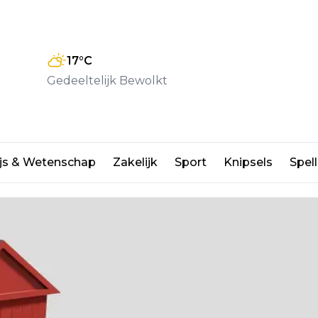
17
°C
Gedeeltelijk Bewolkt
ijke huurwoningen toevoegen
js & Wetenschap
Zakelijk
Sport
Knipsels
Spell