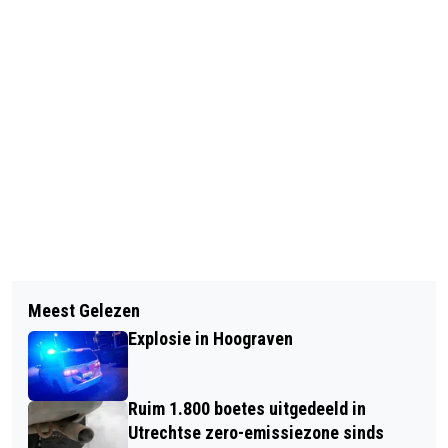
Vorig artikel
Volgend artikel
STUDENTEN IN ACTIE VOOR BEHOUD
Meest Gelezen
ZESTIG UTRECHTSE ORGANISATIES
AMELISWEERD
Explosie in Hoograven
DOEN MEE AAN UTRECHTSE AANPAK
EENZAAMHEID
Ruim 1.800 boetes uitgedeeld in
Utrechtse zero-emissiezone sinds