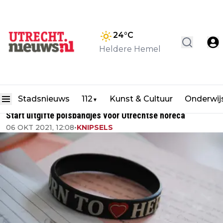
24
°C
Heldere Hemel
Stadsnieuws
112
Kunst & Cultuur
Onderwij
▼
Start uitgifte polsbandjes voor Utrechtse horeca
06 OKT 2021, 12:08
•
KNIPSELS