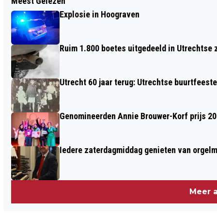
Meest Gelezen
POLITIE ZOEKT GETUIGEN VAN
Explosie in Hoograven
MISHANDELING GANZENMARKT
Ruim 1.800 boetes uitgedeeld in Utrechtse 
Utrecht 60 jaar terug: Utrechtse buurtfeest
Genomineerden Annie Brouwer-Korf prijs 2
Iedere zaterdagmiddag genieten van orgel
Meer a