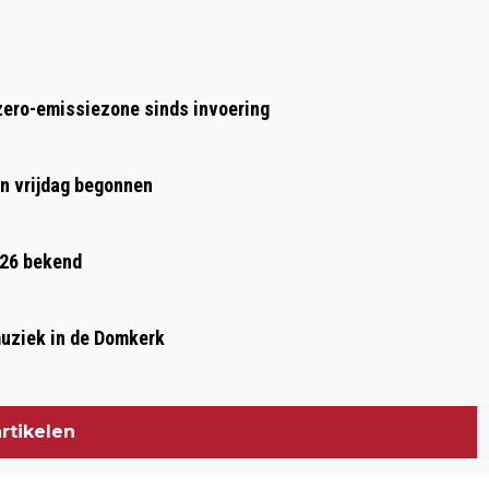
ALFRED HITCHCOCKS FILMKLASSIEKER
BLACKMAIL MET LIVE MUZIEK BIJ
DUMS
zero-emissiezone sinds invoering
en vrijdag begonnen
026 bekend
muziek in de Domkerk
rtikelen