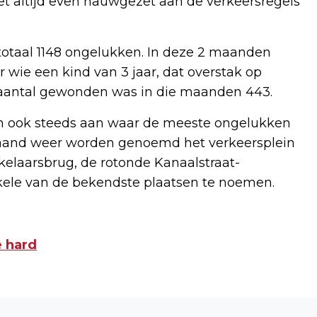
niet altijd even nauwgezet aan de verkeersregels
 totaal 1148 ongelukken. In deze 2 maanden
wie een kind van 3 jaar, dat overstak op
 aantal gewonden was in die maanden 443.
ten ook steeds aan waar de meeste ongelukken
maand weer worden genoemd het verkeersplein
kelaarsbrug, de rotonde Kanaalstraat-
enkele van de bekendste plaatsen te noemen.
e hard
Volgend artikel