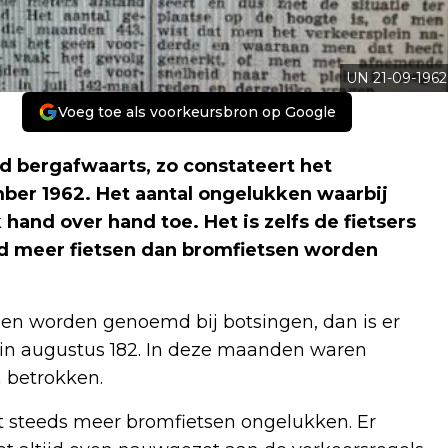
UN 21-09-1962
Voeg toe als voorkeursbron op Google
d bergafwaarts, zo constateert het
ber 1962. Het aantal ongelukken waarbij
hand over hand toe. Het is zelfs de fietsers
ijd meer fietsen dan bromfietsen worden
en worden genoemd bij botsingen, dan is er
8, in augustus 182. In deze maanden waren
n betrokken.
at steeds meer bromfietsen ongelukken. Er