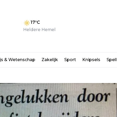
17
°C
Heldere Hemel
me aantal ongelukken met
js & Wetenschap
Zakelijk
Sport
Knipsels
Spell