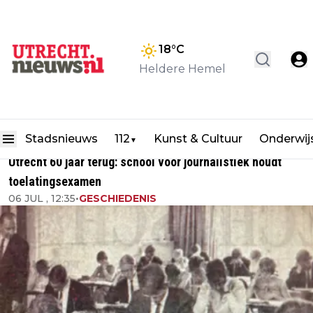
18
°C
Heldere Hemel
Stadsnieuws
112
Kunst & Cultuur
Onderwij
▼
Utrecht 60 jaar terug: school voor journalistiek houdt
toelatingsexamen
06 JUL , 12:35
•
GESCHIEDENIS