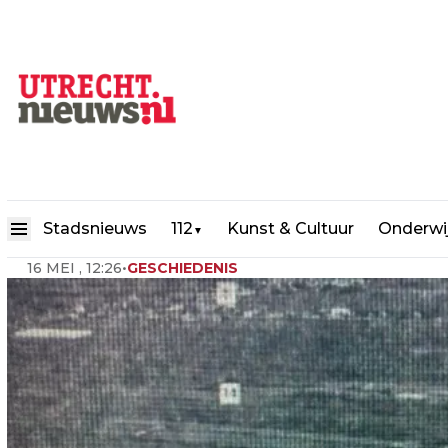
Utrecht 60 jaar terug: Overve
Stadsnieuws
112
Kunst & Cultuur
Onderwi
▼
16 MEI , 12:26
•
GESCHIEDENIS