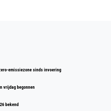
Volgend artikel
UTRECHT 60 JAAR TERUG: POLITIE EN
REDDINGSBRIGADE STAAN KLAAR VOOR
ZWEMSPORTLIEFHEBBERS
zero-emissiezone sinds invoering
en vrijdag begonnen
026 bekend