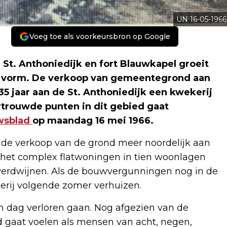
UN 16-05-1966
Voeg toe als voorkeursbron op Google
 St. Anthoniedijk en fort Blauwkapel groeit
ke vorm. De verkoop van gemeentegrond aan
5 jaar aan de St. Anthoniedijk een kwekerij
rtrouwde punten in dit gebied gaat
wsblad
op maandag 16 mei 1966.
de verkoop van de grond meer noordelijk aan
n het complex flatwoningen in tien woonlagen
verdwijnen. Als de bouwvergunningen nog in de
kerij volgende zomer verhuizen.
een dag verloren gaan. Nog afgezien van de
gaat voelen als mensen van acht, negen,