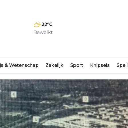
22
°C
Bewolkt
chtse schil nadert voltooiing
js & Wetenschap
Zakelijk
Sport
Knipsels
Spell