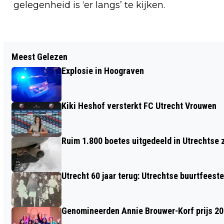
gelegenheid is ‘er langs’ te kijken.
Vorig artikel
Meest Gelezen
UTRECHTSE BASISSCHOOLKINDEREN
Explosie in Hoograven
GAAN DE STRIJD AAN MET DE
INVASIEVE JAPANSE DUIZENDKNOOP
Kiki Heshof versterkt FC Utrecht Vrouwen
TIJDENS DE WEEK VAN DE SCHOOLTUIN
Ruim 1.800 boetes uitgedeeld in Utrechtse 
Utrecht 60 jaar terug: Utrechtse buurtfeest
Genomineerden Annie Brouwer-Korf prijs 2