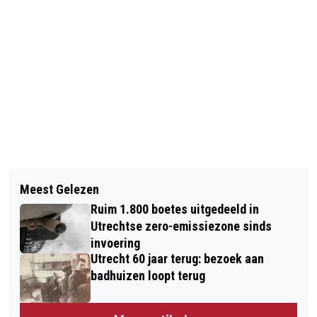
Vorig artikel
Volgend artikel
TOM DRIESEN WINT NK POETRY SLAM
Meest Gelezen
DEELVERVOER MOET
2022
Ruim 1.800 boetes uitgedeeld in
VANZELFSPREKENDER WORDEN DAN
Utrechtse zero-emissiezone sinds
EIGEN AUTO
invoering
Utrecht 60 jaar terug: bezoek aan
badhuizen loopt terug