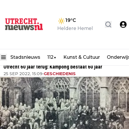
19
°C
Heldere Hemel
Stadsnieuws
112
Kunst & Cultuur
Onderwij
▼
Utrecht 60 jaar terug: Kampong bestaat 60 jaar
25 SEP 2022, 15:09
•
GESCHIEDENIS