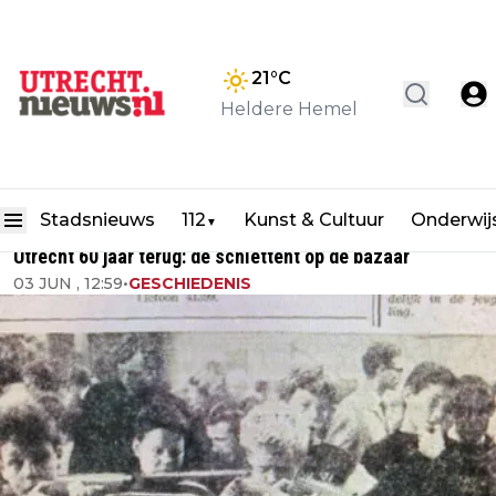
21
°C
Heldere Hemel
Stadsnieuws
112
Kunst & Cultuur
Onderwij
▼
Utrecht 60 jaar terug: de schiettent op de bazaar
03 JUN , 12:59
•
GESCHIEDENIS