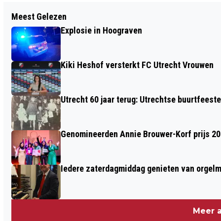
Vorig artikel
Meest Gelezen
STADSSCHOUWBURG UTRECHT
Explosie in Hoograven
LANCEERT CAMPAGNE MET ÉCHTE
UTRECHTERS
Kiki Heshof versterkt FC Utrecht Vrouwen
Utrecht 60 jaar terug: Utrechtse buurtfeest
Genomineerden Annie Brouwer-Korf prijs 2
Iedere zaterdagmiddag genieten van orgel
Meer a