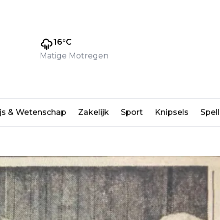
16
°C
Matige Motregen
id van de hoofdbode ter
js & Wetenschap
Zakelijk
Sport
Knipsels
Spell