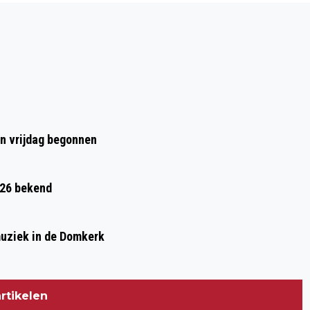
Volgend artikel
DIAKONESSENHUIS START GESPREKKEN
OVER LEEFSTIJL MET PATIËNTEN
en vrijdag begonnen
026 bekend
muziek in de Domkerk
rtikelen