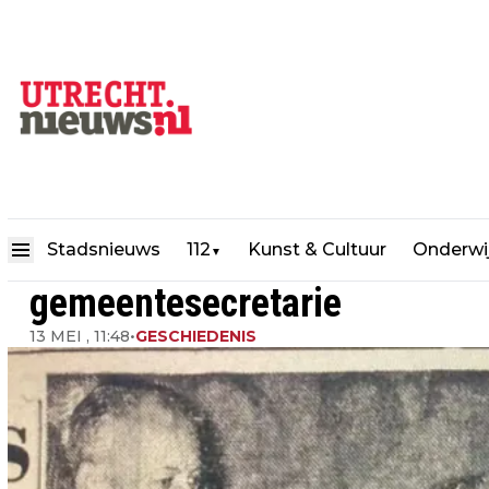
Utrecht 60 jaar terug: afsche
Stadsnieuws
112
Kunst & Cultuur
Onderwi
▼
gemeentesecretarie
13 MEI , 11:48
•
GESCHIEDENIS