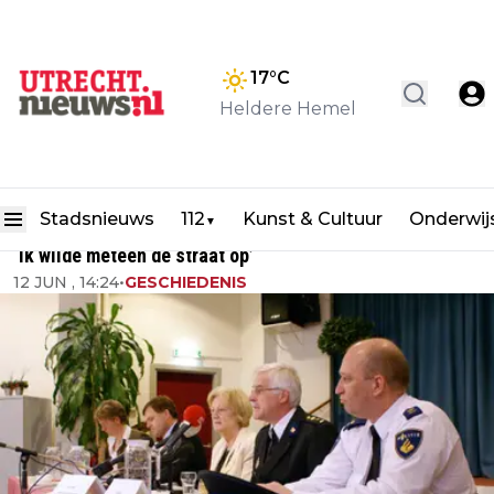
17
°C
Heldere Hemel
Stadsnieuws
112
Kunst & Cultuur
Onderwij
▼
‘Ik wilde meteen de straat op’
12 JUN , 14:24
•
GESCHIEDENIS