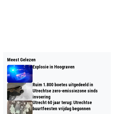
Vorig artikel
Volgend artikel
DEENSE AANVALLER EMIL ROHD
Meest Gelezen
FC UTRECHT HEEFT AL 9.000
SCHLICHTING TEKENT BIJ JONG FC
Explosie in Hoograven
SEIZOENKAARTEN VERKOCHT
UTRECHT
Ruim 1.800 boetes uitgedeeld in
Utrechtse zero-emissiezone sinds
invoering
Utrecht 60 jaar terug: Utrechtse
buurtfeesten vrijdag begonnen