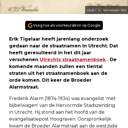
HUA C.J.L. Vermeulen 1913
Voeg toe als voorkeursbron op Google
Erik Tigelaar heeft jarenlang onderzoek
gedaan naar de straatnamen in Utrecht. Dat
heeft geresulteerd in het dit jaar
verschenen
Utrechts straatnamenboek
. De
komende maanden zullen een tiental
straten uit het straatnamenboek aan de
orde komen. Dit keer de Broeder
Alarmstraat.
Frederik Alarm (1874-1934) was evangelist 'met
bijbelwagen' van de Hervormde Stadszending
in Utrecht. Hij stond aan het hoofd van de
evangelisatiepost Hoograven. Oorspronkelijk
kwam de Broeder Alarmstraat aan de westzijde