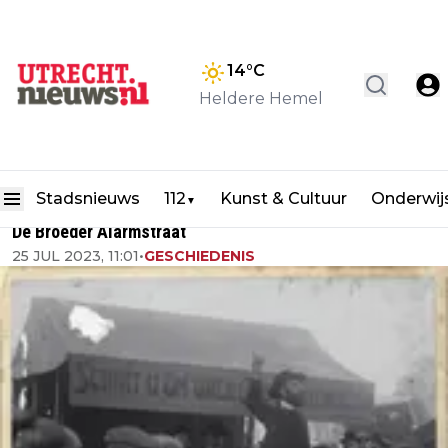
14
°C
Heldere Hemel
Stadsnieuws
112
Kunst & Cultuur
Onderwij
▼
De Broeder Alarmstraat
25 JUL 2023, 11:01
•
GESCHIEDENIS