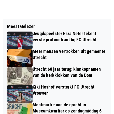
Vorig artikel
Volgend artikel
BETAALD PARKEREN IN LEIDSCHE
Meest Gelezen
MINDER OVERLAST DOOR BEPERKING
RIJN CENTRUM
Jeugdspeelster Esra Neter tekent
OPENINGSTIJDEN
eerste profcontract bij FC Utrecht
AMSTERDAMSESTRAATWEG
Meer mensen vertrokken uit gemeente
Utrecht
Utrecht 60 jaar terug: klankopnamen
van de kerkklokken van de Dom
Kiki Heshof versterkt FC Utrecht
Vrouwen
Montmartre aan de gracht in
Museumkwartier op zondagmiddag 6