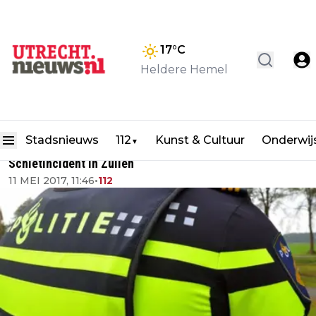
17
°C
Heldere Hemel
Stadsnieuws
112
Kunst & Cultuur
Onderwij
▼
Schietincident in Zuilen
11 MEI 2017, 11:46
•
112